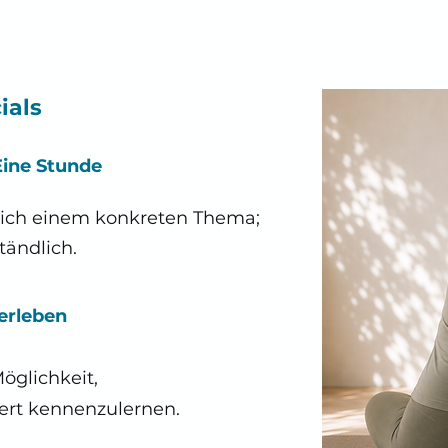
ials
ine Stunde
dich einem konkreten Thema;
tändlich.
erleben
öglichkeit,
ert kennenzulernen.