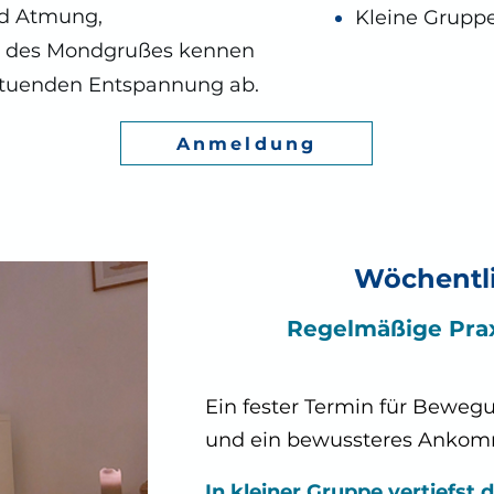
d Atmung,
Kleine Gruppe​
te des Mondgrußes kennen
ltuenden Entspannung ab.
Anmeldung
Wöchentli
Regelmäßige Praxi
Ein fester Termin für Bewe
und ein bewussteres Ankom
In kleiner Gruppe vertiefst d