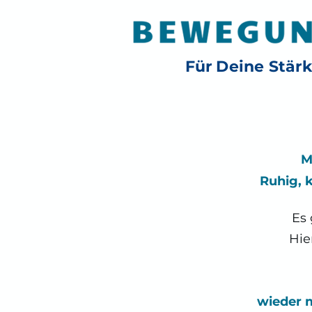
Für Deine Stär
M
Ruhig, k
Es 
Hie
wieder 